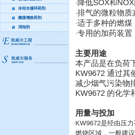
降低SOX和NO
·
冷却水循环药剂
排气的微粒物质
·
燃煤增效药剂
适于多种的燃煤
·
消泡剂
专用的加药装置
·
主要用途
本产品是在负荷
KW9672 通
减少烟气污染物
KW9672 的化
用量与投加
KW9672是经由压力孔
燃烧区域，一般建议加药