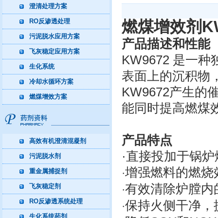
澄清处理方案
RO反渗透处理
燃煤增效剂KW
污泥脱水应用方案
产品描述和性能
飞灰稳定应用方案
KW9672 是
生化系统
表面上的沉积物
冷却水循环方案
KW9672产生
燃煤增效方案
能同时提高燃煤
产品特点
高效有机澄清混凝剂
·直接投加于锅炉
污泥脱水剂
增强燃料的燃烧
·
重金属捕捉剂
有效清除炉膛内
飞灰稳定剂
·
RO反渗透系统处理
保持火侧干净，
·
生化系统药剂