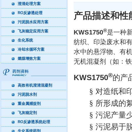
澄清处理方案
RO反渗透处理
产品描述和性
污泥脱水应用方案
®
KWS1750
是一种
飞灰稳定应用方案
生化系统
纺织、印染废水和
冷却水循环方案
水中的悬浮物、有
燃煤增效方案
无机混凝剂（如：铁
®
KWS1750
的产
高效有机澄清混凝剂
§
对造纸和
污泥脱水剂
§
所形成的
重金属捕捉剂
飞灰稳定剂
§
污泥产量
RO反渗透系统处理
§
污泥易于
生化系统药剂