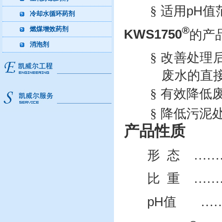
§
适用
pH
值
冷却水循环药剂
®
燃煤增效药剂
KWS1750
的产
消泡剂
§
改善处理
废水的直
§
有效降低
§
降低污泥
产品性质
形
态
……
比
重
……
pH
值
…